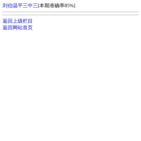
刘伯温平三中三
[本期准确率85%]
返回上级栏目
返回网站首页