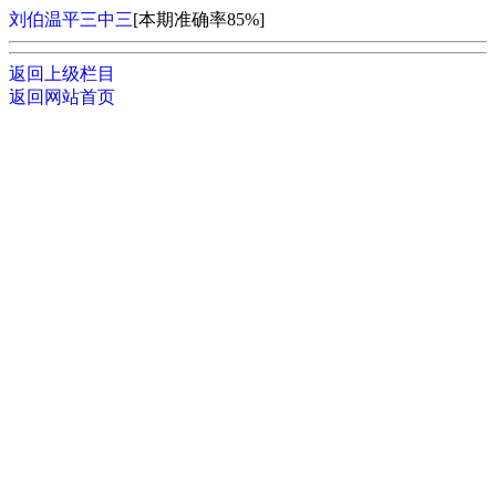
刘伯温平三中三
[本期准确率85%]
返回上级栏目
返回网站首页