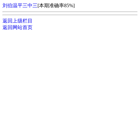
刘伯温平三中三
[本期准确率85%]
返回上级栏目
返回网站首页