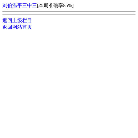
刘伯温平三中三
[本期准确率85%]
返回上级栏目
返回网站首页