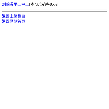
刘伯温平三中三
[本期准确率85%]
返回上级栏目
返回网站首页